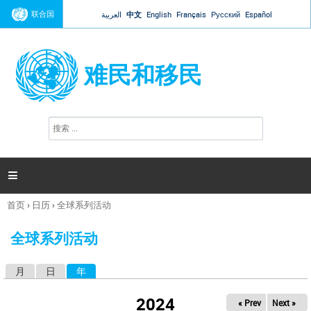
Jump to navigation
联合国
العربية
中文
English
Français
Русский
Español
难民和移民
搜
搜
索
索
表
单

首页
›
日历
›
全球系列活动
你
在
全球系列活动
这
里
月
日
年
（活动标签）
主
标
2024
« Prev
Next »
签