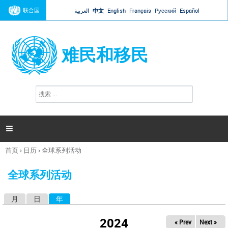
Jump to navigation
联合国
العربية
中文
English
Français
Русский
Español
难民和移民
搜
搜
索
索
表
单

首页
›
日历
›
全球系列活动
你
在
全球系列活动
这
里
月
日
年
（活动标签）
主
标
2024
« Prev
Next »
签