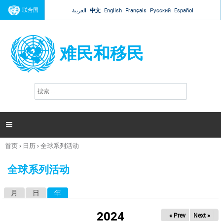
Jump to navigation
联合国
العربية
中文
English
Français
Русский
Español
难民和移民
搜
搜
索
索
表
单

首页
›
日历
›
全球系列活动
你
在
全球系列活动
这
里
月
日
年
（活动标签）
主
标
2024
« Prev
Next »
签