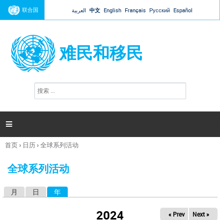
Jump to navigation
联合国
العربية
中文
English
Français
Русский
Español
难民和移民
搜
搜
索
索
表
单

首页
›
日历
›
全球系列活动
你
在
全球系列活动
这
里
月
日
年
（活动标签）
主
标
2024
« Prev
Next »
签