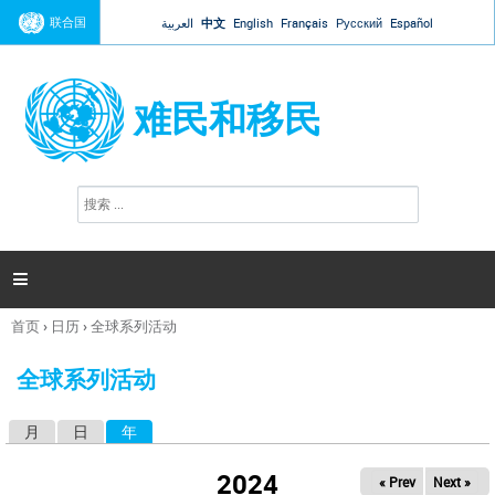
Jump to navigation
联合国
العربية
中文
English
Français
Русский
Español
难民和移民
搜
搜
索
索
表
单

首页
›
日历
›
全球系列活动
你
在
全球系列活动
这
里
月
日
年
（活动标签）
主
标
2024
« Prev
Next »
签