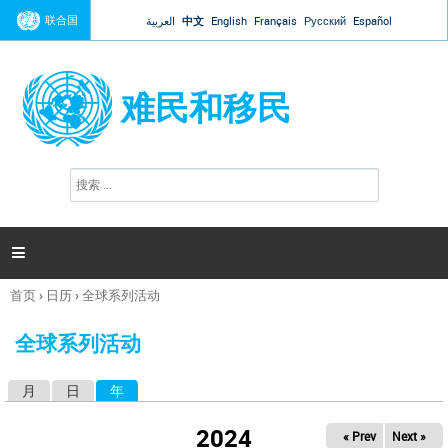
Jump to navigation
联合国
العربية
中文
English
Français
Русский
Español
难民和移民
搜
搜
索
索
表
单

首页
›
日历
›
全球系列活动
你
在
全球系列活动
这
里
月
日
年
（活动标签）
主
标
2024
« Prev
Next »
签