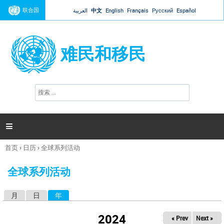
Jump to navigation
联合国
العربية
中文
English
Français
Русский
Español
难民和移民
搜
搜
索
索
表
单

首页
›
日历
›
全球系列活动
你
在
全球系列活动
这
里
月
日
年
（活动标签）
主
标
2024
« Prev
Next »
签