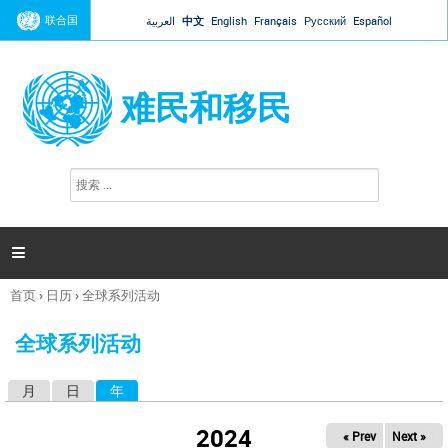
Jump to navigation
联合国
العربية
中文
English
Français
Русский
Español
难民和移民
搜
搜
索
索
表
单

首页
›
日历
›
全球系列活动
你
在
全球系列活动
这
里
月
日
年
（活动标签）
主
标
2024
« Prev
Next »
签