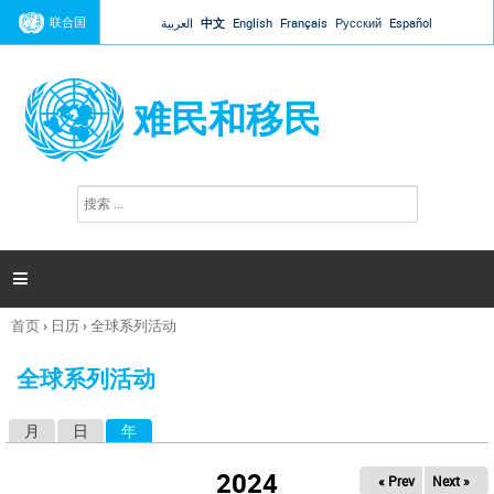
Jump to navigation
联合国
العربية
中文
English
Français
Русский
Español
难民和移民
搜
搜
索
索
表
单

首页
›
日历
›
全球系列活动
你
在
全球系列活动
这
里
月
日
年
（活动标签）
主
标
2024
« Prev
Next »
签