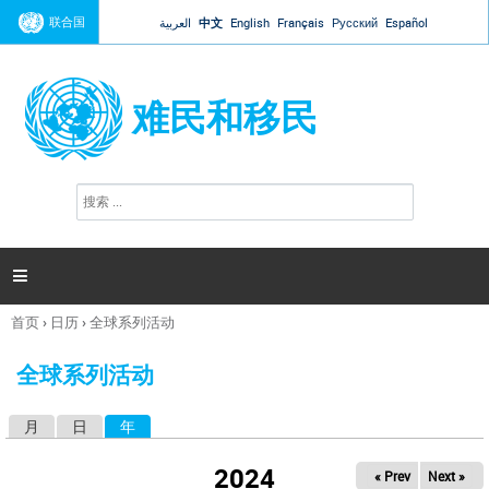
Jump to navigation
联合国
العربية
中文
English
Français
Русский
Español
难民和移民
搜
搜
索
索
表
单

首页
›
日历
›
全球系列活动
你
在
全球系列活动
这
里
月
日
年
（活动标签）
主
标
2024
« Prev
Next »
签