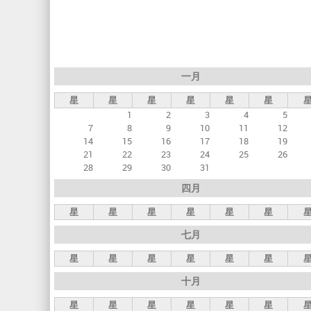
标
签
一月
星
星
星
星
星
星
1
2
3
4
5
7
8
9
10
11
12
14
15
16
17
18
19
21
22
23
24
25
26
28
29
30
31
四月
星
星
星
星
星
星
七月
星
星
星
星
星
星
十月
星
星
星
星
星
星