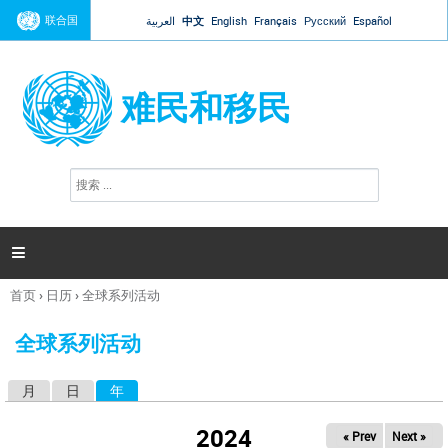
Jump to navigation
联合国
العربية
中文
English
Français
Русский
Español
难民和移民
搜
搜
索
索
表
单

首页
›
日历
›
全球系列活动
你
在
全球系列活动
这
里
月
日
年
（活动标签）
主
标
2024
« Prev
Next »
签