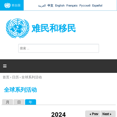
Jump to navigation
联合国
العربية
中文
English
Français
Русский
Español
难民和移民
搜
搜
索
索
表
单

首页
›
日历
›
全球系列活动
你
在
全球系列活动
这
里
月
日
年
（活动标签）
主
标
2024
« Prev
Next »
签