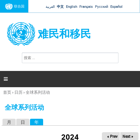
Jump to navigation
联合国
العربية
中文
English
Français
Русский
Español
难民和移民
搜
搜
索
索
表
单

首页
›
日历
›
全球系列活动
你
在
全球系列活动
这
里
月
日
年
（活动标签）
主
标
2024
« Prev
Next »
签