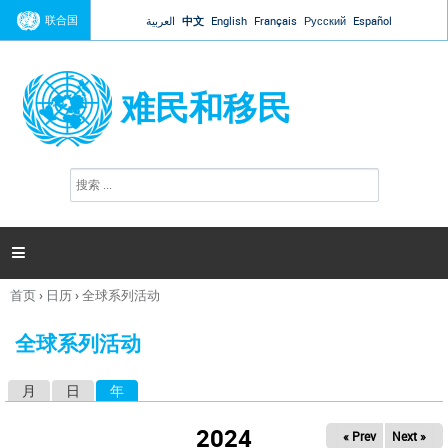
Jump to navigation
联合国
العربية
中文
English
Français
Русский
Español
难民和移民
搜
搜
索
索
表
单

首页
›
日历
›
全球系列活动
你
在
全球系列活动
这
里
月
日
年
（活动标签）
主
标
2024
« Prev
Next »
签