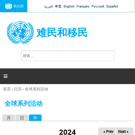
Jump to navigation
联合国
العربية
中文
English
Français
Русский
Español
难民和移民
搜
搜
索
索
表
单

首页
›
日历
›
全球系列活动
你
在
全球系列活动
这
里
月
日
年
（活动标签）
主
标
2024
« Prev
Next »
签