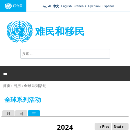
Jump to navigation
联合国
العربية
中文
English
Français
Русский
Español
难民和移民
搜
搜
索
索
表
单

首页
›
日历
›
全球系列活动
你
在
全球系列活动
这
里
月
日
年
（活动标签）
主
标
2024
« Prev
Next »
签