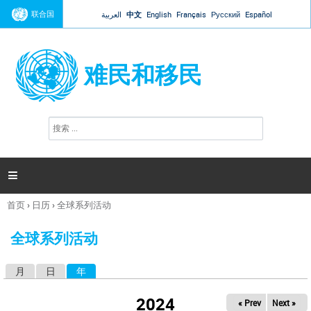
Jump to navigation
联合国
العربية
中文
English
Français
Русский
Español
难民和移民
搜
搜
索
索
表
单

首页
›
日历
›
全球系列活动
你
在
全球系列活动
这
里
月
日
年
（活动标签）
主
标
2024
« Prev
Next »
签