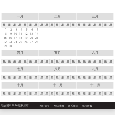
一月
二月
三月
星
星
星
星
星
星
星
星
星
星
星
星
星
星
星
星
星
星
星
星
星
1
2
3
4
5
6
7
8
9
10
11
12
13
14
15
16
17
18
19
20
21
22
23
24
25
26
27
28
29
30
四月
五月
六月
星
星
星
星
星
星
星
星
星
星
星
星
星
星
星
星
星
星
星
星
星
七月
八月
九月
星
星
星
星
星
星
星
星
星
星
星
星
星
星
星
星
星
星
星
星
星
十月
十一月
十二月
星
星
星
星
星
星
星
星
星
星
星
星
星
星
星
星
星
星
星
星
星
联合国© 2026 版权所有
网址索引
网站地图
联系我们
版权所有