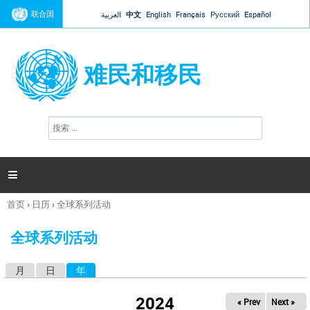
Jump to navigation
联合国
العربية
中文
English
Français
Русский
Español
难民和移民
搜
搜
索
索
表
单

首页
›
日历
›
全球系列活动
你
在
全球系列活动
这
里
月
日
年
（活动标签）
主
标
2024
« Prev
Next »
签