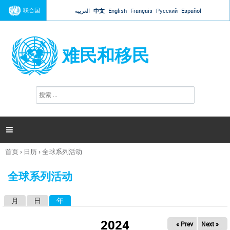
Jump to navigation
联合国
العربية
中文
English
Français
Русский
Español
难民和移民
搜
搜
索
索
表
单

首页
›
日历
›
全球系列活动
你
在
全球系列活动
这
里
月
日
年
（活动标签）
主
标
2024
« Prev
Next »
签