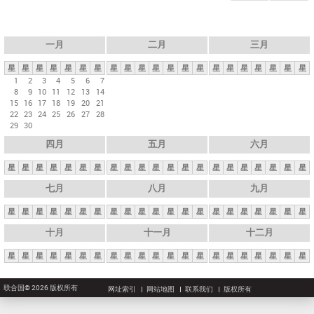
一月
二月
三月
星
星
星
星
星
星
星
星
星
星
星
星
星
星
星
星
星
星
星
星
星
1
2
3
4
5
6
7
8
9
10
11
12
13
14
15
16
17
18
19
20
21
22
23
24
25
26
27
28
29
30
四月
五月
六月
星
星
星
星
星
星
星
星
星
星
星
星
星
星
星
星
星
星
星
星
星
七月
八月
九月
星
星
星
星
星
星
星
星
星
星
星
星
星
星
星
星
星
星
星
星
星
十月
十一月
十二月
星
星
星
星
星
星
星
星
星
星
星
星
星
星
星
星
星
星
星
星
星
联合国© 2026 版权所有
网址索引
网站地图
联系我们
版权所有