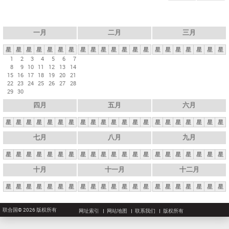
一月
二月
三月
星
星
星
星
星
星
星
星
星
星
星
星
星
星
星
星
星
星
星
星
星
1
2
3
4
5
6
7
8
9
10
11
12
13
14
15
16
17
18
19
20
21
22
23
24
25
26
27
28
29
30
四月
五月
六月
星
星
星
星
星
星
星
星
星
星
星
星
星
星
星
星
星
星
星
星
星
七月
八月
九月
星
星
星
星
星
星
星
星
星
星
星
星
星
星
星
星
星
星
星
星
星
十月
十一月
十二月
星
星
星
星
星
星
星
星
星
星
星
星
星
星
星
星
星
星
星
星
星
联合国© 2026 版权所有
网址索引
网站地图
联系我们
版权所有