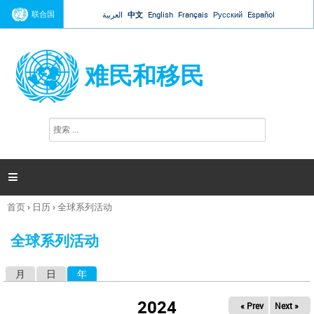
Jump to navigation
联合国
العربية
中文
English
Français
Русский
Español
难民和移民
搜
搜
索
索
表
单

首页
›
日历
›
全球系列活动
你
在
全球系列活动
这
里
月
日
年
（活动标签）
主
标
2024
« Prev
Next »
签