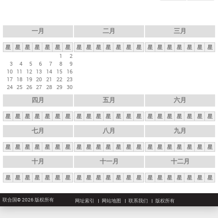
一月
二月
三月
星
星
星
星
星
星
星
星
星
星
星
星
星
星
星
星
星
星
星
星
星
1
2
3
4
5
6
7
8
9
10
11
12
13
14
15
16
17
18
19
20
21
22
23
24
25
26
27
28
29
30
四月
五月
六月
星
星
星
星
星
星
星
星
星
星
星
星
星
星
星
星
星
星
星
星
星
七月
八月
九月
星
星
星
星
星
星
星
星
星
星
星
星
星
星
星
星
星
星
星
星
星
十月
十一月
十二月
星
星
星
星
星
星
星
星
星
星
星
星
星
星
星
星
星
星
星
星
星
联合国© 2026 版权所有
网址索引
网站地图
联系我们
版权所有