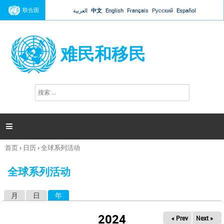
Jump to navigation
联合国
العربية
中文
English
Français
Русский
Español
难民和移民
搜
搜
索
索
表
单

首页
›
日历
›
全球系列活动
你
在
全球系列活动
这
里
月
日
年
（活动标签）
主
标
2024
« Prev
Next »
签