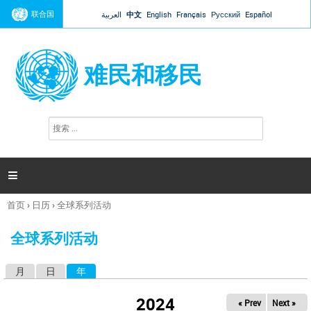
Jump to navigation
联合国
العربية
中文
English
Français
Русский
Español
难民和移民
搜
搜
索
索
表
单

首页
›
日历
›
全球系列活动
你
在
全球系列活动
这
里
月
日
年
（活动标签）
主
标
2024
« Prev
Next »
签