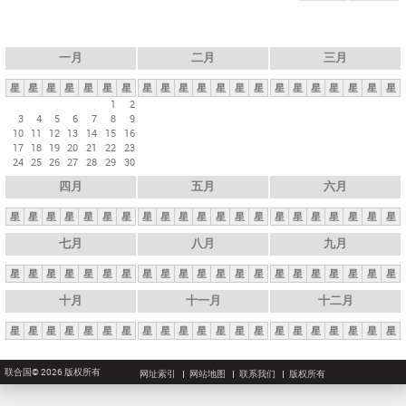
一月
二月
三月
星
星
星
星
星
星
星
星
星
星
星
星
星
星
星
星
星
星
星
星
星
1
2
3
4
5
6
7
8
9
10
11
12
13
14
15
16
17
18
19
20
21
22
23
24
25
26
27
28
29
30
四月
五月
六月
星
星
星
星
星
星
星
星
星
星
星
星
星
星
星
星
星
星
星
星
星
七月
八月
九月
星
星
星
星
星
星
星
星
星
星
星
星
星
星
星
星
星
星
星
星
星
十月
十一月
十二月
星
星
星
星
星
星
星
星
星
星
星
星
星
星
星
星
星
星
星
星
星
联合国© 2026 版权所有
网址索引
网站地图
联系我们
版权所有