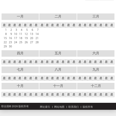
一月
二月
三月
星
星
星
星
星
星
星
星
星
星
星
星
星
星
星
星
星
星
星
星
星
1
2
3
4
5
6
7
8
9
10
11
12
13
14
15
16
17
18
19
20
21
22
23
24
25
26
27
28
29
30
四月
五月
六月
星
星
星
星
星
星
星
星
星
星
星
星
星
星
星
星
星
星
星
星
星
七月
八月
九月
星
星
星
星
星
星
星
星
星
星
星
星
星
星
星
星
星
星
星
星
星
十月
十一月
十二月
星
星
星
星
星
星
星
星
星
星
星
星
星
星
星
星
星
星
星
星
星
联合国© 2026 版权所有
网址索引
网站地图
联系我们
版权所有