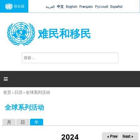
Jump to navigation
联合国
العربية
中文
English
Français
Русский
Español
难民和移民
搜
搜
索
索
表
单

首页
›
日历
›
全球系列活动
你
在
全球系列活动
这
里
月
日
年
（活动标签）
主
标
2024
« Prev
Next »
签