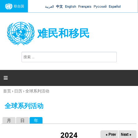
Jump to navigation
联合国
العربية
中文
English
Français
Русский
Español
难民和移民
搜
搜
索
索
表
单

首页
›
日历
›
全球系列活动
你
在
全球系列活动
这
里
月
日
年
（活动标签）
主
标
2024
« Prev
Next »
签