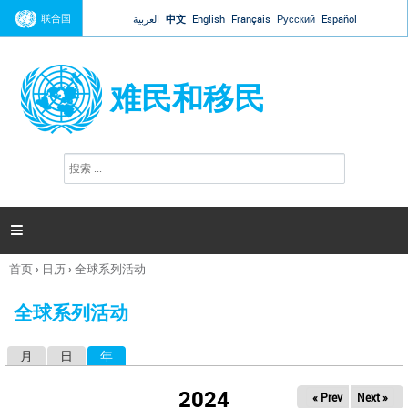
Jump to navigation
联合国
العربية
中文
English
Français
Русский
Español
难民和移民
搜
搜
索
索
表
单

首页
›
日历
›
全球系列活动
你
在
全球系列活动
这
里
月
日
年
（活动标签）
主
标
2024
« Prev
Next »
签