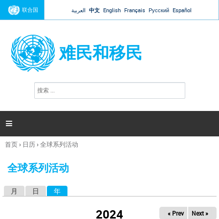
Jump to navigation
联合国
العربية
中文
English
Français
Русский
Español
难民和移民
搜
搜
索
索
表
单

首页
›
日历
›
全球系列活动
你
在
全球系列活动
这
里
月
日
年
（活动标签）
主
标
2024
« Prev
Next »
签