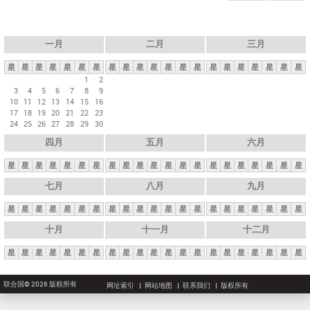
一月
二月
三月
星
星
星
星
星
星
星
星
星
星
星
星
星
星
星
星
星
星
星
星
星
1
2
3
4
5
6
7
8
9
10
11
12
13
14
15
16
17
18
19
20
21
22
23
24
25
26
27
28
29
30
四月
五月
六月
星
星
星
星
星
星
星
星
星
星
星
星
星
星
星
星
星
星
星
星
星
七月
八月
九月
星
星
星
星
星
星
星
星
星
星
星
星
星
星
星
星
星
星
星
星
星
十月
十一月
十二月
星
星
星
星
星
星
星
星
星
星
星
星
星
星
星
星
星
星
星
星
星
联合国© 2026 版权所有
网址索引
网站地图
联系我们
版权所有