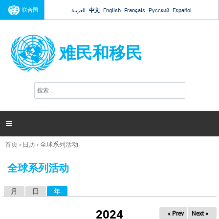
Jump to navigation
联合国
العربية
中文
English
Français
Русский
Español
难民和移民
搜
搜
索
索
表
单

首页
›
日历
›
全球系列活动
你
在
全球系列活动
这
里
月
日
年
（活动标签）
主
标
2024
« Prev
Next »
签