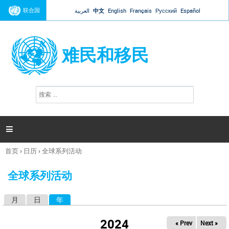
Jump to navigation
联合国
العربية
中文
English
Français
Русский
Español
难民和移民
搜
搜
索
索
表
单

首页
›
日历
›
全球系列活动
你
在
全球系列活动
这
里
月
日
年
（活动标签）
主
标
2024
« Prev
Next »
签