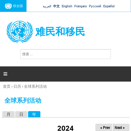
Jump to navigation
联合国
العربية
中文
English
Français
Русский
Español
难民和移民
搜
搜
索
索
表
单

首页
›
日历
›
全球系列活动
你
在
全球系列活动
这
里
月
日
年
（活动标签）
主
标
2024
« Prev
Next »
签