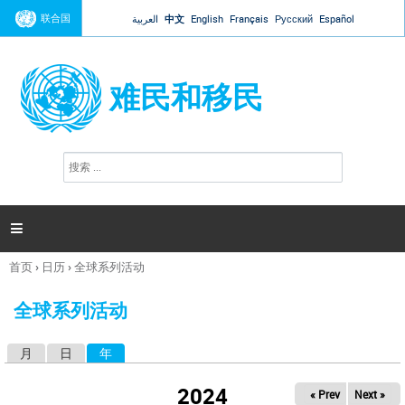
Jump to navigation
联合国
العربية
中文
English
Français
Русский
Español
难民和移民
搜
搜
索
索
表
单

首页
›
日历
›
全球系列活动
你
在
全球系列活动
这
里
月
日
年
（活动标签）
主
标
2024
« Prev
Next »
签