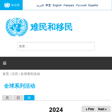
Jump to navigation
联合国
العربية
中文
English
Français
Русский
Español
难民和移民
搜
搜
索
索
表
单

首页
›
日历
›
全球系列活动
你
在
全球系列活动
这
里
月
日
年
（活动标签）
主
标
2024
« Prev
Next »
签