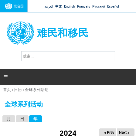
Jump to navigation
联合国
العربية
中文
English
Français
Русский
Español
难民和移民
搜
搜
索
索
表
单

首页
›
日历
›
全球系列活动
你
在
全球系列活动
这
里
月
日
年
（活动标签）
主
标
2024
« Prev
Next »
签