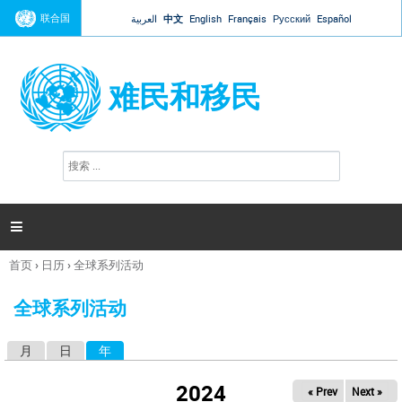
Jump to navigation
联合国
العربية
中文
English
Français
Русский
Español
难民和移民
搜
搜
索
索
表
单

首页
›
日历
›
全球系列活动
你
在
全球系列活动
这
里
月
日
年
（活动标签）
主
标
2024
« Prev
Next »
签