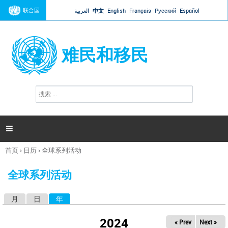
Jump to navigation
联合国
العربية
中文
English
Français
Русский
Español
难民和移民
搜
搜
索
索
表
单

首页
›
日历
›
全球系列活动
你
在
全球系列活动
这
里
月
日
年
（活动标签）
主
标
2024
« Prev
Next »
签