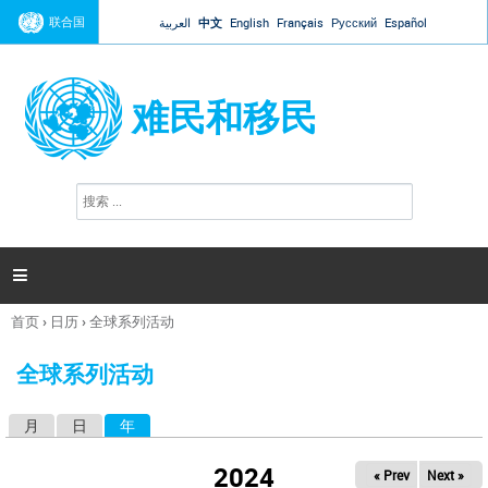
Jump to navigation
联合国
العربية
中文
English
Français
Русский
Español
难民和移民
搜
搜
索
索
表
单

首页
›
日历
›
全球系列活动
你
在
全球系列活动
这
里
月
日
年
（活动标签）
主
标
2024
« Prev
Next »
签