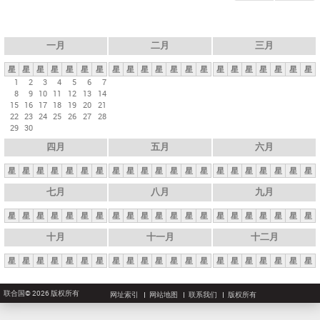
一月
二月
三月
星
星
星
星
星
星
星
星
星
星
星
星
星
星
星
星
星
星
星
星
星
1
2
3
4
5
6
7
8
9
10
11
12
13
14
15
16
17
18
19
20
21
22
23
24
25
26
27
28
29
30
四月
五月
六月
星
星
星
星
星
星
星
星
星
星
星
星
星
星
星
星
星
星
星
星
星
七月
八月
九月
星
星
星
星
星
星
星
星
星
星
星
星
星
星
星
星
星
星
星
星
星
十月
十一月
十二月
星
星
星
星
星
星
星
星
星
星
星
星
星
星
星
星
星
星
星
星
星
联合国© 2026 版权所有
网址索引
网站地图
联系我们
版权所有