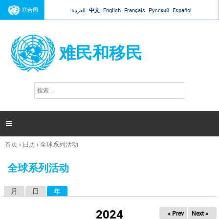
Jump to navigation
联合国
العربية
中文
English
Français
Русский
Español
难民和移民
搜
搜
索
索
表
单

首页
›
日历
›
全球系列活动
你
在
全球系列活动
这
里
月
日
年
（活动标签）
主
标
2024
« Prev
Next »
签