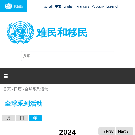
Jump to navigation
联合国
العربية
中文
English
Français
Русский
Español
难民和移民
搜
搜
索
索
表
单

首页
›
日历
›
全球系列活动
你
在
全球系列活动
这
里
月
日
年
（活动标签）
主
标
2024
« Prev
Next »
签