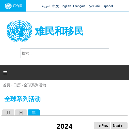
Jump to navigation
联合国
العربية
中文
English
Français
Русский
Español
难民和移民
搜
搜
索
索
表
单

首页
›
日历
›
全球系列活动
你
在
全球系列活动
这
里
月
日
年
（活动标签）
主
标
2024
« Prev
Next »
签