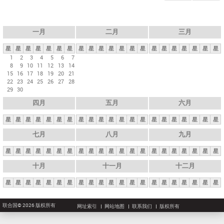
一月
二月
三月
星
星
星
星
星
星
星
星
星
星
星
星
星
星
星
星
星
星
星
星
星
1
2
3
4
5
6
7
8
9
10
11
12
13
14
15
16
17
18
19
20
21
22
23
24
25
26
27
28
29
30
四月
五月
六月
星
星
星
星
星
星
星
星
星
星
星
星
星
星
星
星
星
星
星
星
星
七月
八月
九月
星
星
星
星
星
星
星
星
星
星
星
星
星
星
星
星
星
星
星
星
星
十月
十一月
十二月
星
星
星
星
星
星
星
星
星
星
星
星
星
星
星
星
星
星
星
星
星
联合国© 2026 版权所有
网址索引
网站地图
联系我们
版权所有