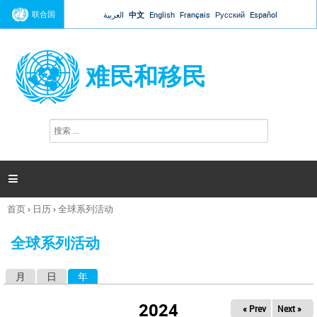
Jump to navigation
联合国
العربية
中文
English
Français
Русский
Español
难民和移民
搜
搜
索
索
表
单

首页
›
日历
›
全球系列活动
你
在
全球系列活动
这
里
月
日
年
（活动标签）
主
标
2024
« Prev
Next »
签