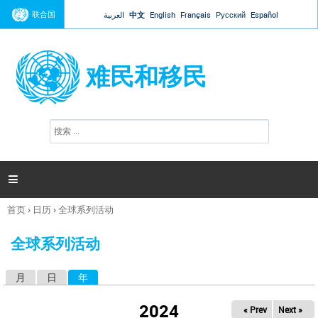
Jump to navigation
联合国
العربية
中文
English
Français
Русский
Español
难民和移民
搜
搜
索
索
表
单

首页
›
日历
›
全球系列活动
你
在
全球系列活动
这
里
月
日
年
（活动标签）
主
标
2024
« Prev
Next »
签