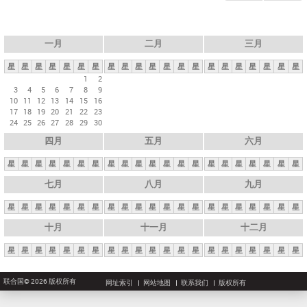
一月
二月
三月
星
星
星
星
星
星
星
星
星
星
星
星
星
星
星
星
星
星
星
星
星
1
2
3
4
5
6
7
8
9
10
11
12
13
14
15
16
17
18
19
20
21
22
23
24
25
26
27
28
29
30
四月
五月
六月
星
星
星
星
星
星
星
星
星
星
星
星
星
星
星
星
星
星
星
星
星
七月
八月
九月
星
星
星
星
星
星
星
星
星
星
星
星
星
星
星
星
星
星
星
星
星
十月
十一月
十二月
星
星
星
星
星
星
星
星
星
星
星
星
星
星
星
星
星
星
星
星
星
联合国© 2026 版权所有
网址索引
网站地图
联系我们
版权所有