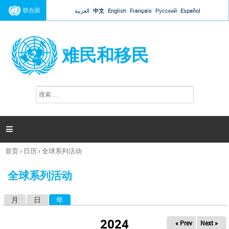
Jump to navigation
联合国
العربية
中文
English
Français
Русский
Español
难民和移民
搜
搜
索
索
表
单

首页
›
日历
›
全球系列活动
你
在
全球系列活动
这
里
月
日
年
（活动标签）
主
标
2024
« Prev
Next »
签