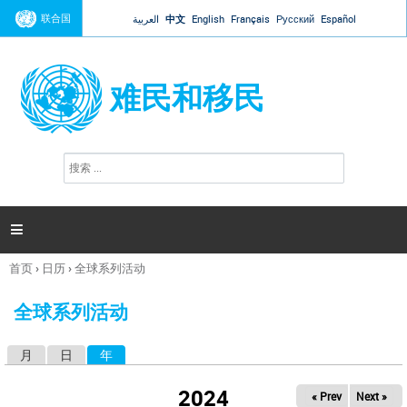
Jump to navigation
联合国
العربية
中文
English
Français
Русский
Español
难民和移民
搜
搜
索
索
表
单

首页
›
日历
›
全球系列活动
你
在
全球系列活动
这
里
月
日
年
（活动标签）
主
标
2024
« Prev
Next »
签