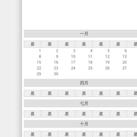
标
签
一月
星
星
星
星
星
星
1
2
3
4
5
6
8
9
10
11
12
13
15
16
17
18
19
20
22
23
24
25
26
27
29
30
四月
星
星
星
星
星
星
七月
星
星
星
星
星
星
十月
星
星
星
星
星
星