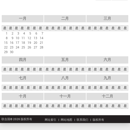
一月
二月
三月
星
星
星
星
星
星
星
星
星
星
星
星
星
星
星
星
星
星
星
星
星
1
2
3
4
5
6
7
8
9
10
11
12
13
14
15
16
17
18
19
20
21
22
23
24
25
26
27
28
29
30
四月
五月
六月
星
星
星
星
星
星
星
星
星
星
星
星
星
星
星
星
星
星
星
星
星
七月
八月
九月
星
星
星
星
星
星
星
星
星
星
星
星
星
星
星
星
星
星
星
星
星
十月
十一月
十二月
星
星
星
星
星
星
星
星
星
星
星
星
星
星
星
星
星
星
星
星
星
联合国© 2026 版权所有
网址索引
网站地图
联系我们
版权所有