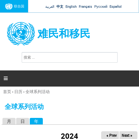
Jump to navigation
联合国
العربية
中文
English
Français
Русский
Español
难民和移民
搜
搜
索
索
表
单

首页
›
日历
›
全球系列活动
你
在
全球系列活动
这
里
月
日
年
（活动标签）
主
标
2024
« Prev
Next »
签