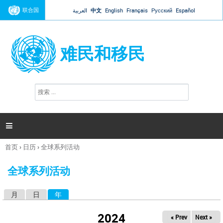
Jump to navigation
联合国
العربية
中文
English
Français
Русский
Español
难民和移民
搜
搜
索
索
表
单

首页
›
日历
›
全球系列活动
你
在
全球系列活动
这
里
月
日
年
（活动标签）
主
标
2024
« Prev
Next »
签