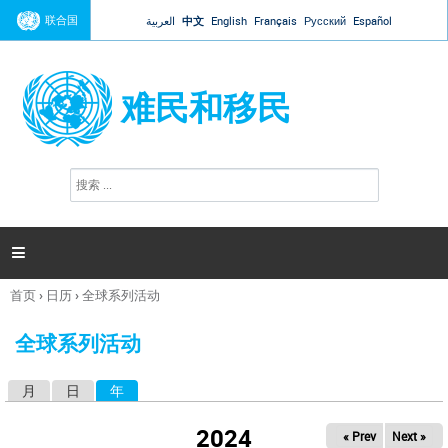
Jump to navigation
联合国
العربية
中文
English
Français
Русский
Español
难民和移民
搜
搜
索
索
表
单

首页
›
日历
›
全球系列活动
你
在
全球系列活动
这
里
月
日
年
（活动标签）
主
标
2024
« Prev
Next »
签