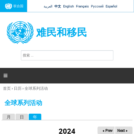
Jump to navigation
联合国
العربية
中文
English
Français
Русский
Español
难民和移民
搜
搜
索
索
表
单

首页
›
日历
›
全球系列活动
你
在
全球系列活动
这
里
月
日
年
（活动标签）
主
标
2024
« Prev
Next »
签