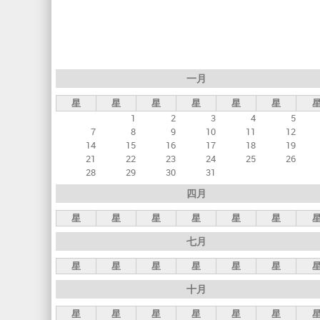
标
签
一月
星
星
星
星
星
星
1
2
3
4
5
7
8
9
10
11
12
14
15
16
17
18
19
21
22
23
24
25
26
28
29
30
31
四月
星
星
星
星
星
星
七月
星
星
星
星
星
星
十月
星
星
星
星
星
星