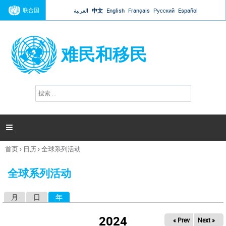
Jump to navigation
联合国
العربية
中文
English
Français
Русский
Español
难民和移民
搜
搜
索
索
表
单

首页
›
日历
›
全球系列活动
你
在
全球系列活动
这
里
月
日
年
（活动标签）
主
标
2024
« Prev
Next »
签